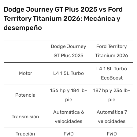
Dodge Journey GT Plus 2025 vs Ford
Territory Titanium 2026: Mecánica y
desempeño
Dodge Journey
Ford Territory
GT Plus 2025
Titanium 2026
L4 1.8L Turbo
Motor
L4 1.5L Turbo
EcoBoost
Autoanalítica IA
Agente Inteligente
156 hp y 184 lb-
187 hp y 236 lb-
Potencia
Estoy aquí para encontrar lo que necesitas. ¿Qué estás
pie
pie
buscando? "Este asistente con IA (OpenAI) ofrece
información referencial que puede contener errores.
Automática 6
Automática 7
Transmisión
Asistente con IA en desarrollo. Autoanalítica optimiza
velocidades
velocidades
diariamente su exactitud."
Tracción
FWD
FWD