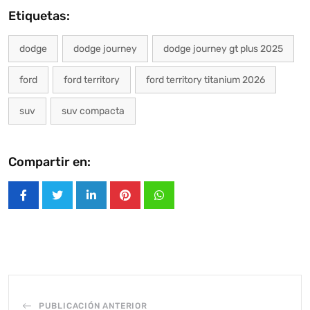
Etiquetas:
dodge
dodge journey
dodge journey gt plus 2025
ford
ford territory
ford territory titanium 2026
suv
suv compacta
Compartir en:
LinkedIn
Pinterest
Whatsapp
PUBLICACIÓN ANTERIOR