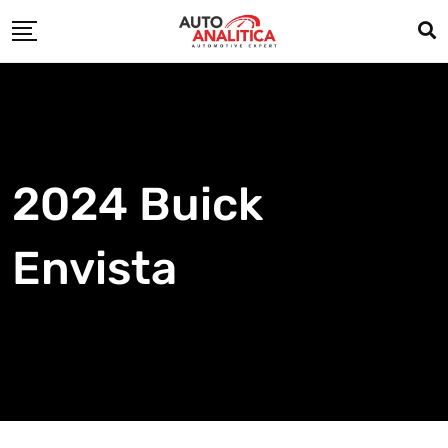
Skip
to
content
2024 Buick
Envista