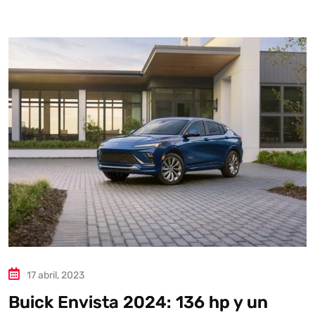
Autoanalítica IA
Agente Inteligente
Estoy aquí para encontrar lo que necesitas. ¿Qué estás
buscando? "Este asistente con IA (OpenAI) ofrece
información referencial que puede contener errores.
Asistente con IA en desarrollo. Autoanalítica optimiza
diariamente su exactitud."
17 abril, 2023
Buick Envista 2024: 136 hp y un