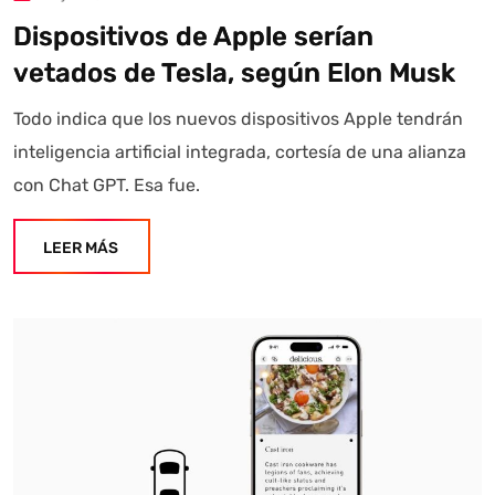
Dispositivos de Apple serían
vetados de Tesla, según Elon Musk
Todo indica que los nuevos dispositivos Apple tendrán
inteligencia artificial integrada, cortesía de una alianza
con Chat GPT. Esa fue.
LEER MÁS
Autoanalítica IA
Agente Inteligente
Estoy aquí para encontrar lo que necesitas. ¿Qué estás
buscando? "Este asistente con IA (OpenAI) ofrece
información referencial que puede contener errores.
Asistente con IA en desarrollo. Autoanalítica optimiza
diariamente su exactitud."