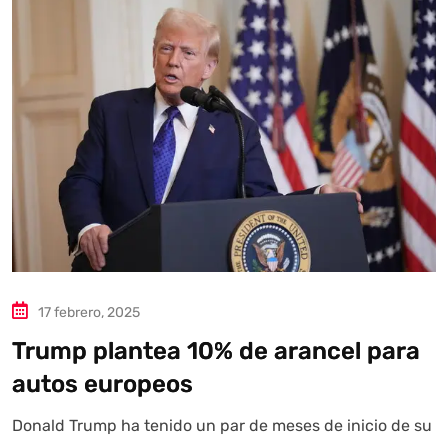
Autoanalítica IA
Agente Inteligente
Estoy aquí para encontrar lo que necesitas. ¿Qué estás
buscando? "Este asistente con IA (OpenAI) ofrece
información referencial que puede contener errores.
Asistente con IA en desarrollo. Autoanalítica optimiza
diariamente su exactitud."
17 febrero, 2025
Trump plantea 10% de arancel para
autos europeos
Donald Trump ha tenido un par de meses de inicio de su