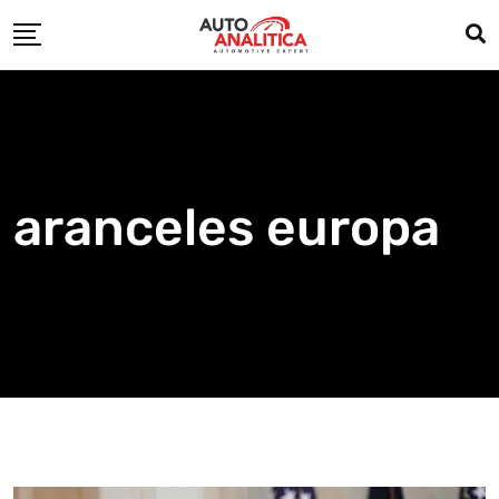
Skip
to
content
aranceles europa