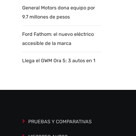
General Motors dona equipo por
9.7 millones de pesos
Ford Fathom: el nuevo eléctrico
accesible de la marca
Llega el GWM Ora 5: 3 autos en 1
Autoanalítica IA
Agente Inteligente
Estoy aquí para encontrar lo que necesitas.
¿Qué estás buscando? "Este asistente con
IA (OpenAI) ofrece información referencial
que puede contener errores. Asistente con
PRUEBAS Y COMPARATIVAS
IA en desarrollo. Autoanalítica optimiza
diariamente su exactitud."