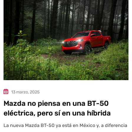
Autoanalítica IA
Agente Inteligente
Estoy aquí para encontrar lo que necesitas. ¿Qué estás
buscando? "Este asistente con IA (OpenAI) ofrece
información referencial que puede contener errores.
Asistente con IA en desarrollo. Autoanalítica optimiza
diariamente su exactitud."
13 marzo, 2025
Mazda no piensa en una BT-50
eléctrica, pero sí en una híbrida
La nueva Mazda BT-50 ya está en México y, a diferencia