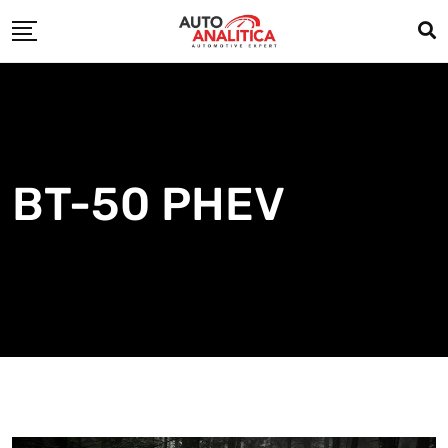
Skip
to
content
BT-50 PHEV