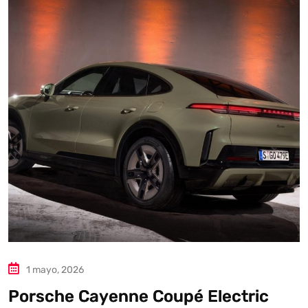
Autoanalítica IA
Agente Inteligente
Estoy aquí para encontrar lo que necesitas. ¿Qué estás
buscando? "Este asistente con IA (OpenAI) ofrece
información referencial que puede contener errores.
Asistente con IA en desarrollo. Autoanalítica optimiza
diariamente su exactitud."
1 mayo, 2026
Porsche Cayenne Coupé Electric