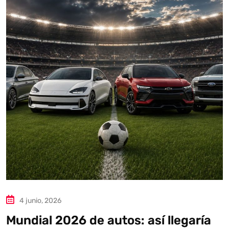
Autoanalítica IA
Agente Inteligente
Estoy aquí para encontrar lo que necesitas. ¿Qué estás
buscando? "Este asistente con IA (OpenAI) ofrece
información referencial que puede contener errores.
Asistente con IA en desarrollo. Autoanalítica optimiza
diariamente su exactitud."
4 junio, 2026
Mundial 2026 de autos: así llegaría