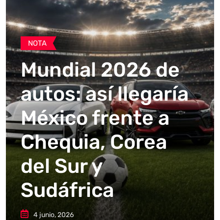
NOTA
Mundial 2026 de
autos: así llegaría
México frente a
Chequia, Corea
del Sur y
Sudáfrica
4 junio, 2026