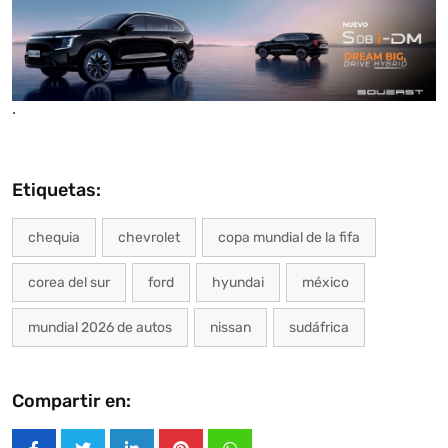
.
Etiquetas:
chequia
chevrolet
copa mundial de la fifa
corea del sur
ford
hyundai
méxico
mundial 2026 de autos
nissan
sudáfrica
Compartir en: