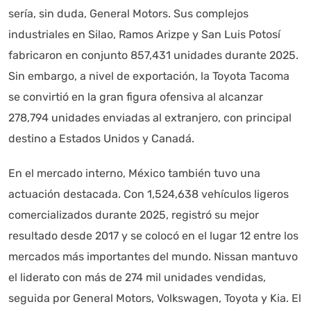
sería, sin duda, General Motors. Sus complejos
industriales en Silao, Ramos Arizpe y San Luis Potosí
fabricaron en conjunto 857,431 unidades durante 2025.
Sin embargo, a nivel de exportación, la Toyota Tacoma
Autoanalítica IA
Agente Inteligente
se convirtió en la gran figura ofensiva al alcanzar
278,794 unidades enviadas al extranjero, con principal
Estoy aquí para encontrar lo que necesitas. ¿Qué estás
destino a Estados Unidos y Canadá.
buscando? "Este asistente con IA (OpenAI) ofrece
información referencial que puede contener errores.
En el mercado interno, México también tuvo una
Asistente con IA en desarrollo. Autoanalítica optimiza
actuación destacada. Con 1,524,638 vehículos ligeros
diariamente su exactitud."
comercializados durante 2025, registró su mejor
resultado desde 2017 y se colocó en el lugar 12 entre los
mercados más importantes del mundo. Nissan mantuvo
el liderato con más de 274 mil unidades vendidas,
seguida por General Motors, Volkswagen, Toyota y Kia. El