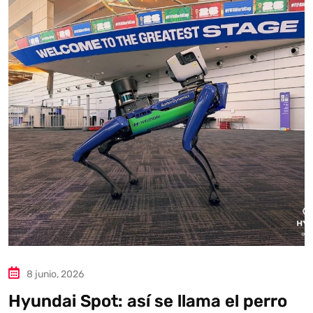
Autoanalítica IA
Agente Inteligente
Estoy aquí para encontrar lo que necesitas. ¿Qué estás
buscando? "Este asistente con IA (OpenAI) ofrece
información referencial que puede contener errores.
Asistente con IA en desarrollo. Autoanalítica optimiza
diariamente su exactitud."
8 junio, 2026
Hyundai Spot: así se llama el perro