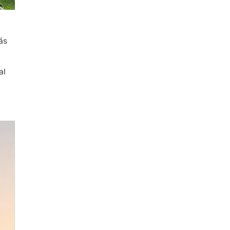
ás
al