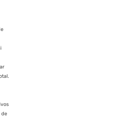
de
i
ar
tal.
ivos
 de