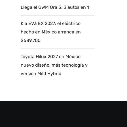
Llega el GWM Ora 5: 3 autos en 1
Kia EV3 EX 2027: el eléctrico
hecho en México arranca en
$689,700
Toyota Hilux 2027 en México:
nuevo diseño, más tecnología y
versión Mild Hybrid
Autoanalítica IA
Agente Inteligente
Estoy aquí para encontrar lo que necesitas.
¿Qué estás buscando? "Este asistente con
IA (OpenAI) ofrece información referencial
que puede contener errores. Asistente con