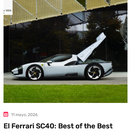
Autoanalítica IA
Agente Inteligente
Estoy aquí para encontrar lo que necesitas. ¿Qué estás
buscando? "Este asistente con IA (OpenAI) ofrece
información referencial que puede contener errores.
Asistente con IA en desarrollo. Autoanalítica optimiza
diariamente su exactitud."
11 mayo, 2026
El Ferrari SC40: Best of the Best