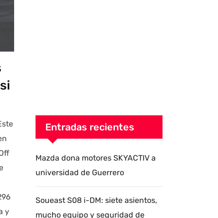
s
si
Este
Entradas recientes
en
Off
Mazda dona motores SKYACTIV a
e
universidad de Guerrero
296
Soueast S08 i-DM: siete asientos,
a y
mucho equipo y seguridad de