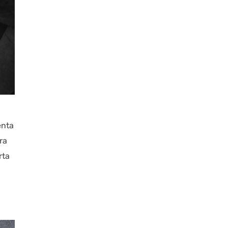
enta
ra
rta