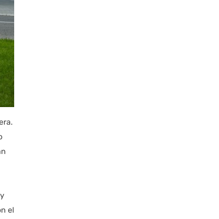
era.
o
an
,
 y
n el