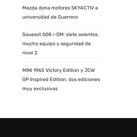
Mazda dona motores SKYACTIV a
universidad de Guerrero
Soueast S08 i-DM: siete asientos,
mucho equipo y seguridad de
nivel 2
MINI 1965 Victory Edition y JCW
GP Inspired Edition, dos ediciones
muy exclusivas
Autoanalítica IA
Agente Inteligente
Estoy aquí para encontrar lo que necesitas.
¿Qué estás buscando? "Este asistente con