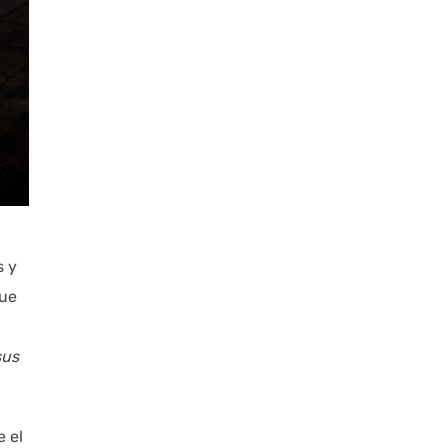
s y
que
sus
 el