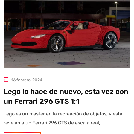
Autoanalítica IA
Agente Inteligente
Estoy aquí para encontrar lo que necesitas. ¿Qué estás
buscando? "Este asistente con IA (OpenAI) ofrece
16 febrero, 2024
información referencial que puede contener errores.
Lego lo hace de nuevo, esta vez con
Asistente con IA en desarrollo. Autoanalítica optimiza
un Ferrari 296 GTS 1:1
diariamente su exactitud."
Lego es un master en la recreación de objetos, y esta
revelan a un Ferrari 296 GTS de escala real,.