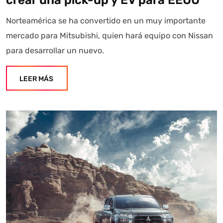
Norteamérica se ha convertido en un muy importante
mercado para Mitsubishi, quien hará equipo con Nissan
para desarrollar un nuevo.
LEER MÁS
Autoanalítica IA
Agente Inteligente
Estoy aquí para encontrar lo que necesitas. ¿Qué estás
buscando? "Este asistente con IA (OpenAI) ofrece
información referencial que puede contener errores.
Asistente con IA en desarrollo. Autoanalítica optimiza
diariamente su exactitud."