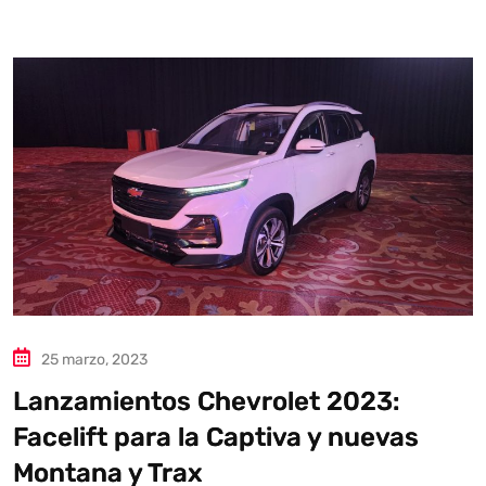
Autoanalítica IA
Agente Inteligente
Estoy aquí para encontrar lo que necesitas. ¿Qué estás
buscando? "Este asistente con IA (OpenAI) ofrece
información referencial que puede contener errores.
Asistente con IA en desarrollo. Autoanalítica optimiza
diariamente su exactitud."
25 marzo, 2023
Lanzamientos Chevrolet 2023:
Facelift para la Captiva y nuevas
Montana y Trax