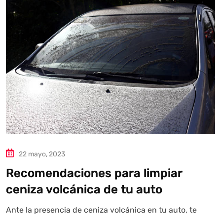
Autoanalítica IA
Agente Inteligente
Estoy aquí para encontrar lo que necesitas. ¿Qué estás
buscando? "Este asistente con IA (OpenAI) ofrece
información referencial que puede contener errores.
Asistente con IA en desarrollo. Autoanalítica optimiza
diariamente su exactitud."
22 mayo, 2023
Recomendaciones para limpiar
ceniza volcánica de tu auto
Ante la presencia de ceniza volcánica en tu auto, te