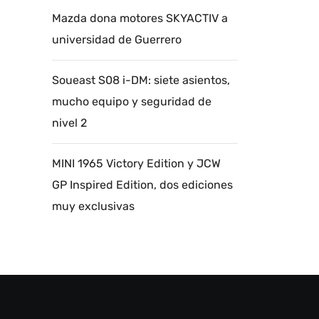
Mazda dona motores SKYACTIV a
universidad de Guerrero
Soueast S08 i-DM: siete asientos,
mucho equipo y seguridad de
nivel 2
MINI 1965 Victory Edition y JCW
GP Inspired Edition, dos ediciones
muy exclusivas
Autoanalítica IA
Agente Inteligente
Estoy aquí para encontrar lo que necesitas.
¿Qué estás buscando? "Este asistente con