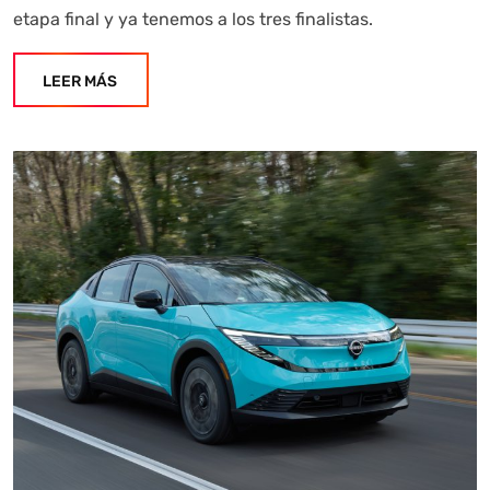
etapa final y ya tenemos a los tres finalistas.
LEER MÁS
Autoanalítica IA
Agente Inteligente
Estoy aquí para encontrar lo que necesitas. ¿Qué estás
buscando? "Este asistente con IA (OpenAI) ofrece
información referencial que puede contener errores.
Asistente con IA en desarrollo. Autoanalítica optimiza
diariamente su exactitud."