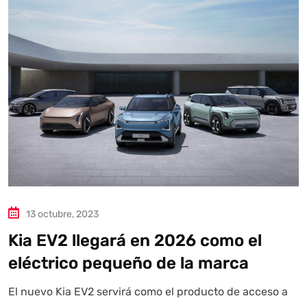
Autoanalítica IA
Agente Inteligente
Estoy aquí para encontrar lo que necesitas. ¿Qué estás
buscando? "Este asistente con IA (OpenAI) ofrece
información referencial que puede contener errores.
Asistente con IA en desarrollo. Autoanalítica optimiza
diariamente su exactitud."
13 octubre, 2023
Kia EV2 llegará en 2026 como el
eléctrico pequeño de la marca
El nuevo Kia EV2 servirá como el producto de acceso a