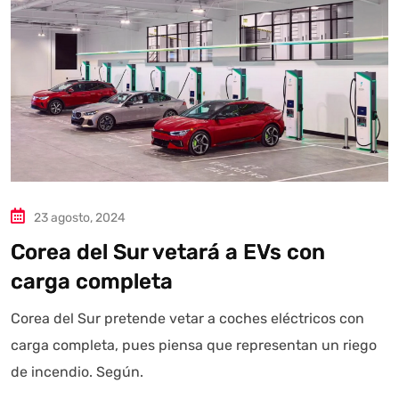
23 agosto, 2024
Corea del Sur vetará a EVs con
Autoanalítica IA
Agente Inteligente
carga completa
Estoy aquí para encontrar lo que necesitas. ¿Qué estás
Corea del Sur pretende vetar a coches eléctricos con
buscando? "Este asistente con IA (OpenAI) ofrece
carga completa, pues piensa que representan un riego
información referencial que puede contener errores.
de incendio. Según.
Asistente con IA en desarrollo. Autoanalítica optimiza
diariamente su exactitud."