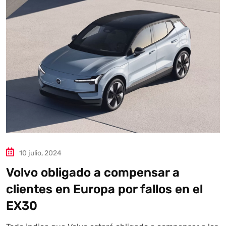
Autoanalítica IA
Agente Inteligente
Estoy aquí para encontrar lo que necesitas. ¿Qué estás
buscando? "Este asistente con IA (OpenAI) ofrece
información referencial que puede contener errores.
Asistente con IA en desarrollo. Autoanalítica optimiza
diariamente su exactitud."
10 julio, 2024
Volvo obligado a compensar a
clientes en Europa por fallos en el
EX30