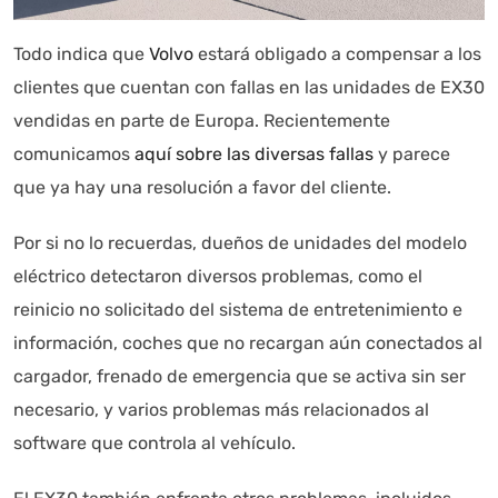
Todo indica que
Volvo
estará obligado a compensar a los
clientes que cuentan con fallas en las unidades de EX30
vendidas en parte de Europa. Recientemente
Autoanalítica IA
Agente Inteligente
comunicamos
aquí sobre las diversas fallas
y parece
que ya hay una resolución a favor del cliente.
Estoy aquí para encontrar lo que necesitas. ¿Qué estás
buscando? "Este asistente con IA (OpenAI) ofrece
información referencial que puede contener errores.
Por si no lo recuerdas, dueños de unidades del modelo
Asistente con IA en desarrollo. Autoanalítica optimiza
eléctrico detectaron diversos problemas, como el
diariamente su exactitud."
reinicio no solicitado del sistema de entretenimiento e
información, coches que no recargan aún conectados al
cargador, frenado de emergencia que se activa sin ser
necesario, y varios problemas más relacionados al
software que controla al vehículo.