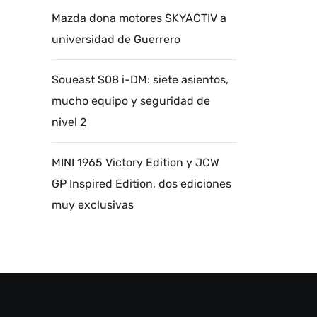
Mazda dona motores SKYACTIV a
universidad de Guerrero
Soueast S08 i-DM: siete asientos,
mucho equipo y seguridad de
nivel 2
MINI 1965 Victory Edition y JCW
GP Inspired Edition, dos ediciones
muy exclusivas
Autoanalítica IA
Agente Inteligente
Estoy aquí para encontrar lo que necesitas.
¿Qué estás buscando? "Este asistente con