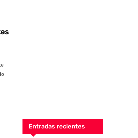
tes
te
do
Entradas recientes