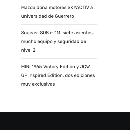
Mazda dona motores SKYACTIV a
universidad de Guerrero
Soueast S08 i-DM: siete asientos,
mucho equipo y seguridad de
nivel 2
MINI 1965 Victory Edition y JCW
GP Inspired Edition, dos ediciones
muy exclusivas
Autoanalítica IA
Agente Inteligente
Estoy aquí para encontrar lo que necesitas.
¿Qué estás buscando? "Este asistente con