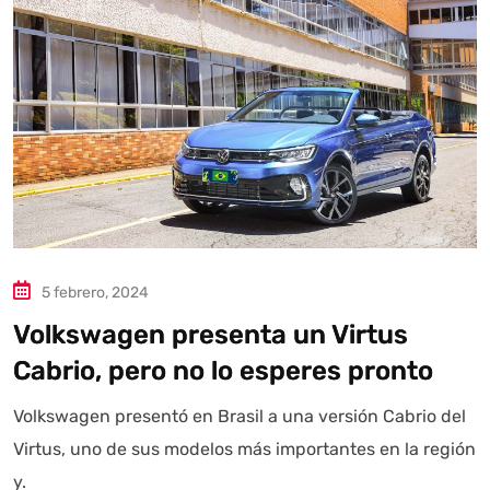
Autoanalítica IA
Agente Inteligente
Estoy aquí para encontrar lo que necesitas. ¿Qué estás
buscando? "Este asistente con IA (OpenAI) ofrece
información referencial que puede contener errores.
Asistente con IA en desarrollo. Autoanalítica optimiza
diariamente su exactitud."
5 febrero, 2024
Volkswagen presenta un Virtus
Cabrio, pero no lo esperes pronto
Volkswagen presentó en Brasil a una versión Cabrio del
Virtus, uno de sus modelos más importantes en la región
y.