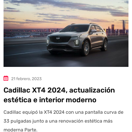
Autoanalítica IA
Agente Inteligente
Estoy aquí para encontrar lo que necesitas. ¿Qué estás
buscando? "Este asistente con IA (OpenAI) ofrece
información referencial que puede contener errores.
Asistente con IA en desarrollo. Autoanalítica optimiza
diariamente su exactitud."
21 febrero, 2023
Cadillac XT4 2024, actualización
estética e interior moderno
Cadillac equipó la XT4 2024 con una pantalla curva de
33 pulgadas junto a una renovación estética más
moderna Parte.