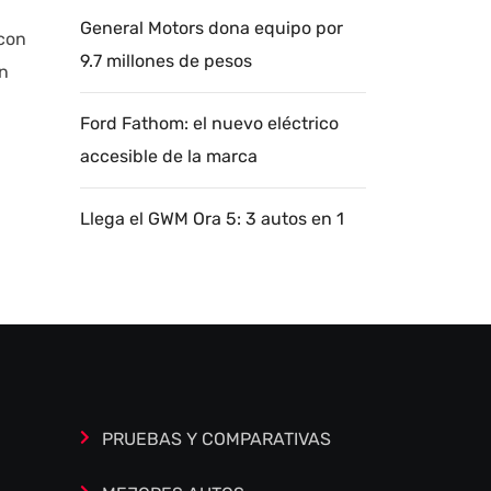
General Motors dona equipo por
 con
9.7 millones de pesos
n
Ford Fathom: el nuevo eléctrico
accesible de la marca
Llega el GWM Ora 5: 3 autos en 1
Autoanalítica IA
Agente Inteligente
Estoy aquí para encontrar lo que necesitas.
¿Qué estás buscando? "Este asistente con
IA (OpenAI) ofrece información referencial
que puede contener errores. Asistente con
PRUEBAS Y COMPARATIVAS
IA en desarrollo. Autoanalítica optimiza
diariamente su exactitud."