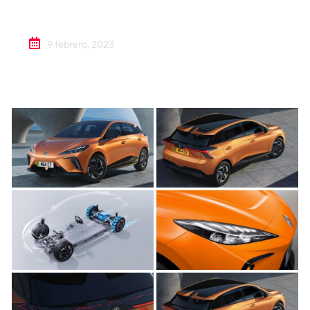
MG4 EV
9 febrero, 2023
Autoanalítica IA
Agente Inteligente
Estoy aquí para encontrar lo que necesitas. ¿Qué estás
buscando? "Este asistente con IA (OpenAI) ofrece
información referencial que puede contener errores.