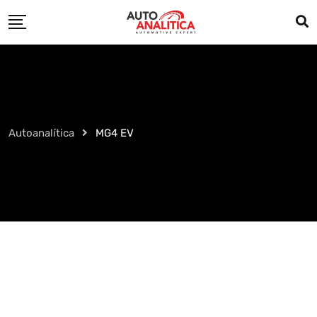
Skip
to
content
Autoanalítica
MG4 EV