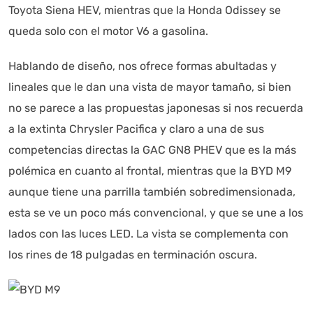
Toyota Siena HEV, mientras que la Honda Odissey se
queda solo con el motor V6 a gasolina.
Hablando de diseño, nos ofrece formas abultadas y
lineales que le dan una vista de mayor tamaño, si bien
no se parece a las propuestas japonesas si nos recuerda
a la extinta Chrysler Pacifica y claro a una de sus
Autoanalítica IA
Agente Inteligente
competencias directas la GAC GN8 PHEV que es la más
polémica en cuanto al frontal, mientras que la BYD M9
Estoy aquí para encontrar lo que necesitas. ¿Qué estás
aunque tiene una parrilla también sobredimensionada,
buscando? "Este asistente con IA (OpenAI) ofrece
información referencial que puede contener errores.
esta se ve un poco más convencional, y que se une a los
Asistente con IA en desarrollo. Autoanalítica optimiza
lados con las luces LED. La vista se complementa con
diariamente su exactitud."
los rines de 18 pulgadas en terminación oscura.