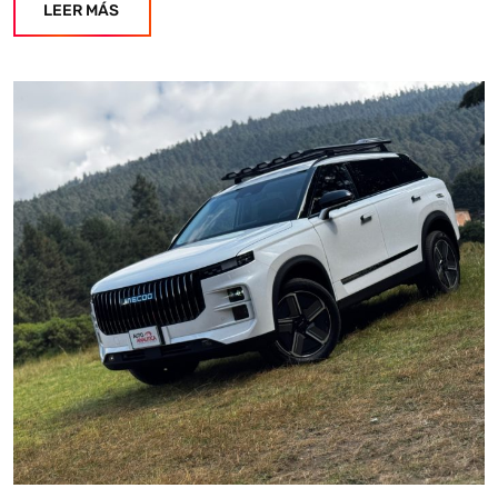
LEER MÁS
Autoanalítica IA
Agente Inteligente
Estoy aquí para encontrar lo que necesitas. ¿Qué estás
buscando? "Este asistente con IA (OpenAI) ofrece
información referencial que puede contener errores.
Asistente con IA en desarrollo. Autoanalítica optimiza
diariamente su exactitud."