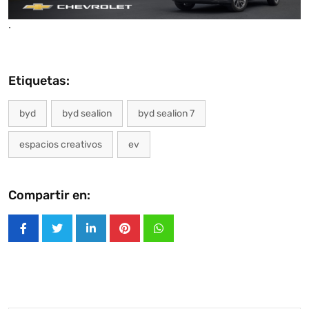
.
Etiquetas:
byd
byd sealion
byd sealion 7
espacios creativos
ev
Compartir en:
LinkedIn
Pinterest
Whatsapp