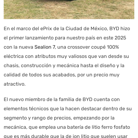
En el marco del ePrix de la Ciudad de México, BYD hizo
el primer lanzamiento para nuestro país en este 2025
Autoanalítica IA
Agente Inteligente
con la nueva
Sealion 7
, una crossover coupé 100%
Estoy aquí para encontrar lo que necesitas. ¿Qué estás
eléctrica con atributos muy valiosos que van desde su
buscando? "Este asistente con IA (OpenAI) ofrece
chasis, construcción y mecánica hasta el diseño y la
información referencial que puede contener errores.
calidad de todos sus acabados, por un precio muy
Asistente con IA en desarrollo. Autoanalítica optimiza
atractivo.
diariamente su exactitud."
El nuevo miembro de la familia de BYD cuenta con
elementos técnicos que la hacen destacar dentro de su
segmento y rango de precios, empezando por la
mecánica, que emplea una batería de litio ferro fosfato
que es más durable que la de ion litio que suelen usar