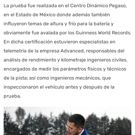
La prueba fue realizada en el Centro Dinámico Pegaso,
en el Estado de México donde además también
influyeron temas de altura y frío para la batería y
obviamente fue avalada por los Guinness World Records.
Autoanalítica IA
Agente Inteligente
En dicha certificación estuvieron especialistas en
telemetría de la empresa Advanced, responsables del
Estoy aquí para encontrar lo que necesitas. ¿Qué estás
buscando? "Este asistente con IA (OpenAI) ofrece
análisis de rendimiento y kilometraje ingenieros civiles,
información referencial que puede contener errores.
encargados de medir los parámetros físicos y técnicos
Asistente con IA en desarrollo. Autoanalítica optimiza
de la pista; así como ingenieros mecánicos, que
diariamente su exactitud."
inspeccionaron el vehículo antes y después de la
prueba.