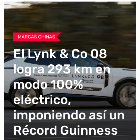
MARCAS CHINAS
El Lynk & Co 08
logra 293 km en
modo 100%
eléctrico,
imponiendo así un
Récord Guinness