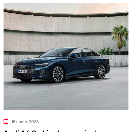
Autoanalítica IA
Agente Inteligente
Estoy aquí para encontrar lo que necesitas. ¿Qué estás
buscando? "Este asistente con IA (OpenAI) ofrece
información referencial que puede contener errores.
Asistente con IA en desarrollo. Autoanalítica optimiza
diariamente su exactitud."
15 enero, 2026