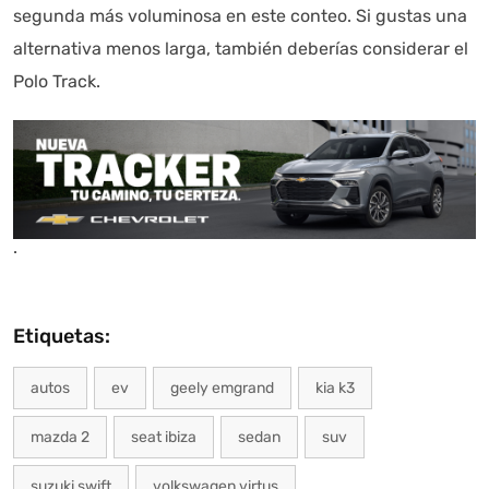
segunda más voluminosa en este conteo. Si gustas una
alternativa menos larga, también deberías considerar el
Polo Track.
.
Etiquetas:
autos
ev
geely emgrand
kia k3
mazda 2
seat ibiza
sedan
suv
suzuki swift
volkswagen virtus