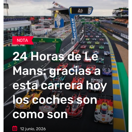
NOTA
24 Horas de Le
Mans: gracias a
esta carrera hoy
los coches son
como son
12 junio, 2026