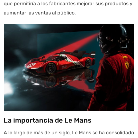
que permitiría a los fabricantes mejorar sus productos y
Autoanalítica IA
Agente Inteligente
aumentar las ventas al público.
Estoy aquí para encontrar lo que necesitas. ¿Qué estás
buscando? "Este asistente con IA (OpenAI) ofrece
información referencial que puede contener errores.
Asistente con IA en desarrollo. Autoanalítica optimiza
diariamente su exactitud."
La importancia de Le Mans
A lo largo de más de un siglo, Le Mans se ha consolidado