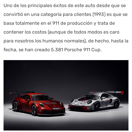
Uno de los principales éxitos de este auto desde que se
convirtió en una categoría para clientes (1993) es que se
basa totalmente en el 911 de producción y trata de
contener los costos (aunque de todos modos es caro
para nosotros los humanos normales), de hecho, hasta la
fecha, se han creado 5.381 Porsche 911 Cup.
Autoanalítica IA
Agente Inteligente
Estoy aquí para encontrar lo que necesitas. ¿Qué estás
buscando? "Este asistente con IA (OpenAI) ofrece
información referencial que puede contener errores.
Asistente con IA en desarrollo. Autoanalítica optimiza
diariamente su exactitud."