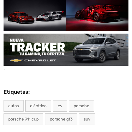
.
Etiquetas:
autos
eléctrico
ev
porsche
porsche 911 cup
porsche gt3
suv