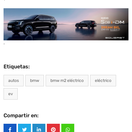
.
Etiquetas:
autos
bmw
bmw m2 eléctrico
eléctrico
ev
Compartir en: