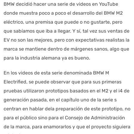
BMW decidió hacer una serie de videos en YouTube
donde muestra poco a poco el desarrollo del BMW M2
eléctrico, una premisa que puede o no gustarte, pero
que sabíamos que iba a llegar. Y sí, tal vez sus ventas de
EV no son las mejores, pero con expectativas realistas la
Autoanalítica IA
Agente Inteligente
marca se mantiene dentro de márgenes sanos, algo que
Estoy aquí para encontrar lo que necesitas. ¿Qué estás
para la industria alemana ya es bueno.
buscando? "Este asistente con IA (OpenAI) ofrece
información referencial que puede contener errores.
En los videos de esta serie denominada BMW M
Asistente con IA en desarrollo. Autoanalítica optimiza
Electrified, se puede observar que para sus primeras
diariamente su exactitud."
pruebas utilizaron prototipos basados en el M2 y el i4 de
generación pasada, en el capítulo uno de la serie s
centran en hablar dela preparación de este prototipo, no
para el público sino para el Consejo de Administración
de la marca, para enamorarlos y que el proyecto siguiera