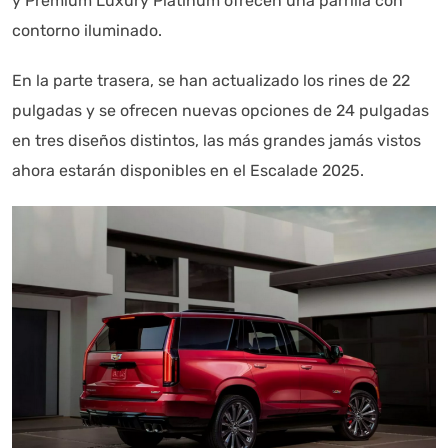
y Premium Luxury Platinum ofrecen una parrilla con
contorno iluminado.
En la parte trasera, se han actualizado los rines de 22
pulgadas y se ofrecen nuevas opciones de 24 pulgadas
en tres diseños distintos, las más grandes jamás vistos
Autoanalítica IA
Agente Inteligente
ahora estarán disponibles en el Escalade 2025.
Estoy aquí para encontrar lo que necesitas. ¿Qué estás
buscando? "Este asistente con IA (OpenAI) ofrece
información referencial que puede contener errores.
Asistente con IA en desarrollo. Autoanalítica optimiza
diariamente su exactitud."