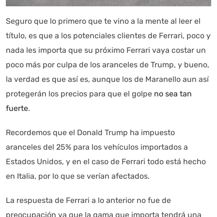
Seguro que lo primero que te vino a la mente al leer el
título, es que a los potenciales clientes de Ferrari, poco y
nada les importa que su próximo Ferrari vaya costar un
Autoanalítica IA
Agente Inteligente
poco más por culpa de los aranceles de Trump, y bueno,
la verdad es que así es, aunque los de Maranello aun así
Estoy aquí para encontrar lo que necesitas. ¿Qué estás
buscando? "Este asistente con IA (OpenAI) ofrece
protegerán los precios para que el golpe
no sea tan
información referencial que puede contener errores.
fuerte
.
Asistente con IA en desarrollo. Autoanalítica optimiza
diariamente su exactitud."
Recordemos que el Donald Trump ha impuesto
aranceles del 25% para los vehículos importados a
Estados Unidos, y en el caso de Ferrari todo está hecho
en Italia, por lo que se verían afectados.
La respuesta de Ferrari a lo anterior no fue de
preocupación ya que la gama que importa tendrá una