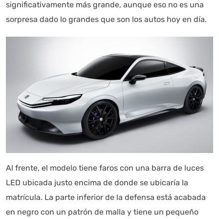
significativamente más grande, aunque eso no es una
Autoanalítica IA
Agente Inteligente
sorpresa dado lo grandes que son los autos hoy en día.
Estoy aquí para encontrar lo que necesitas. ¿Qué estás
buscando? "Este asistente con IA (OpenAI) ofrece
información referencial que puede contener errores.
Asistente con IA en desarrollo. Autoanalítica optimiza
diariamente su exactitud."
Al frente, el modelo tiene faros con una barra de luces
LED ubicada justo encima de donde se ubicaría la
matrícula. La parte inferior de la defensa está acabada
en negro con un patrón de malla y tiene un pequeño