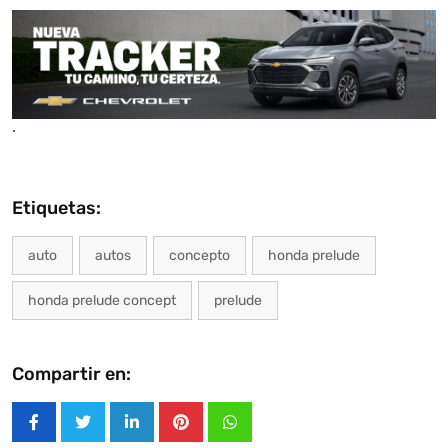
.
Etiquetas:
auto
autos
concepto
honda prelude
honda prelude concept
prelude
Compartir en:
LinkedIn
Pinterest
Whatsapp