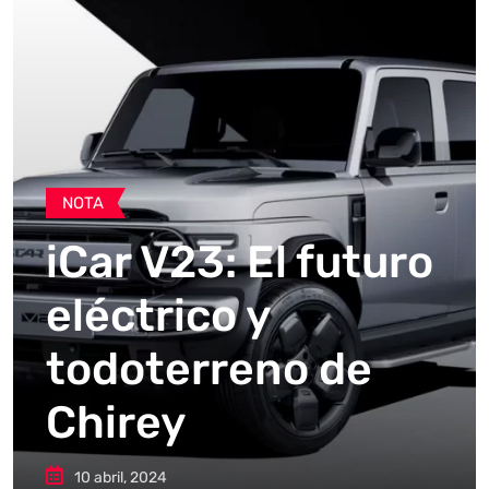
NOTA
iCar V23: El futuro
eléctrico y
todoterreno de
Chirey
10 abril, 2024