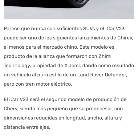
Parece que nunca son suficientes SUVs y el iCar V23
puede ser uno de los siguientes lanzamientos de Chirey,
al menos para el mercado chino. Este modelo es
producto de la alianza que formaron con Zhimi
Autoanalítica IA
Agente Inteligente
Technology, propiedad de Xiaomi, dando como resultado
un vehículo al puro estilo de un Land Rover Defender,
Estoy aquí para encontrar lo que necesitas. ¿Qué estás
pero con tren motor eléctrico.
buscando? "Este asistente con IA (OpenAI) ofrece
información referencial que puede contener errores.
El iCar V23 será el segundo modelo de producción de
Asistente con IA en desarrollo. Autoanalítica optimiza
diariamente su exactitud."
Chery, siendo más pequeño que su predecesor, con
dimensiones reducidas en longitud, ancho, altura y
distancia entre ejes.