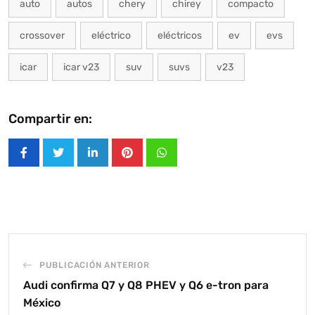
auto
autos
chery
chirey
compacto
crossover
eléctrico
eléctricos
ev
evs
icar
icar v23
suv
suvs
v23
Compartir en:
LinkedIn
Pinterest
Whatsapp
PUBLICACIÓN ANTERIOR
Audi confirma Q7 y Q8 PHEV y Q6 e-tron para
México