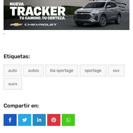
.
Etiquetas:
auto
autos
kia sportage
sportage
suv
suvs
Compartir en:
LinkedIn
Pinterest
Whatsapp