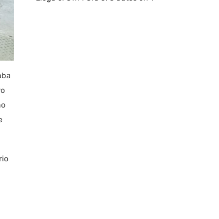
aba
ro
no
e
rio