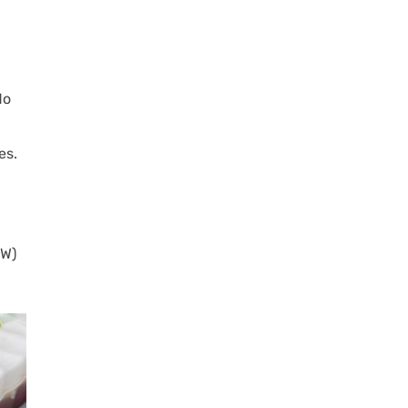
do
es.
MW)