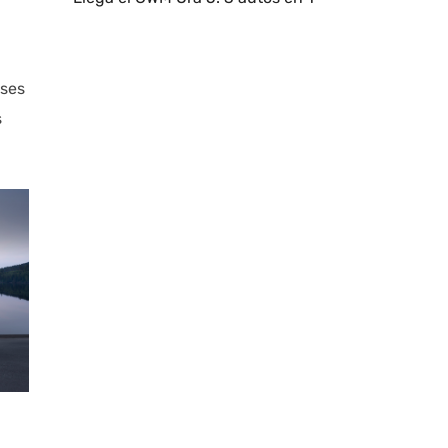
ises
s