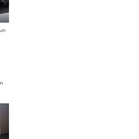
 un
on