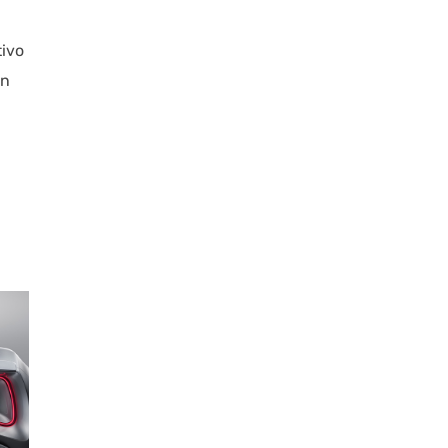
tivo
an