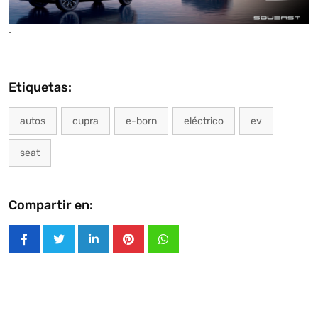
.
Etiquetas:
autos
cupra
e-born
eléctrico
ev
seat
Compartir en:
LinkedIn
Pinterest
Whatsapp