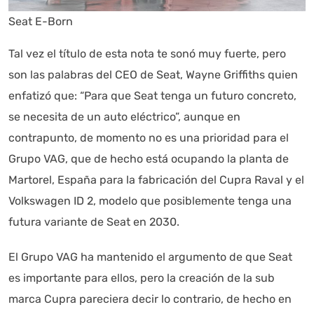
Seat E-Born
Autoanalítica IA
Agente Inteligente
Tal vez el título de esta nota te sonó muy fuerte, pero
Estoy aquí para encontrar lo que necesitas. ¿Qué estás
son las palabras del CEO de Seat, Wayne Griffiths quien
buscando? "Este asistente con IA (OpenAI) ofrece
enfatizó que: “Para que Seat tenga un futuro concreto,
información referencial que puede contener errores.
Asistente con IA en desarrollo. Autoanalítica optimiza
se necesita de un auto eléctrico”, aunque en
diariamente su exactitud."
contrapunto, de momento no es una prioridad para el
Grupo VAG, que de hecho está ocupando la planta de
Martorel, España para la fabricación del Cupra Raval y el
Volkswagen ID 2, modelo que posiblemente tenga una
futura variante de Seat en 2030.
El Grupo VAG ha mantenido el argumento de que Seat
es importante para ellos, pero la creación de la sub
marca Cupra pareciera decir lo contrario, de hecho en