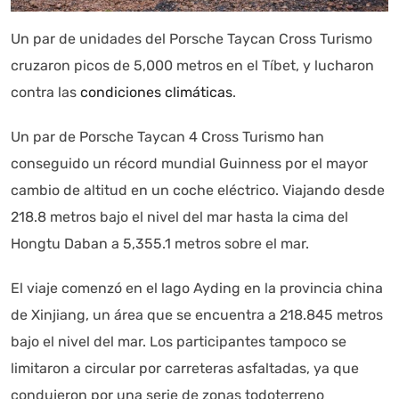
Un par de unidades del Porsche Taycan Cross Turismo
Autoanalítica IA
Agente Inteligente
cruzaron picos de 5,000 metros en el Tíbet, y lucharon
contra las
condiciones climáticas
.
Estoy aquí para encontrar lo que necesitas. ¿Qué estás
buscando? "Este asistente con IA (OpenAI) ofrece
Un par de Porsche Taycan 4 Cross Turismo han
información referencial que puede contener errores.
conseguido un récord mundial Guinness por el mayor
Asistente con IA en desarrollo. Autoanalítica optimiza
cambio de altitud en un coche eléctrico. Viajando desde
diariamente su exactitud."
218.8 metros bajo el nivel del mar hasta la cima del
Hongtu Daban a 5,355.1 metros sobre el mar.
El viaje comenzó en el lago Ayding en la provincia china
de Xinjiang, un área que se encuentra a 218.845 metros
bajo el nivel del mar. Los participantes tampoco se
limitaron a circular por carreteras asfaltadas, ya que
condujeron por una serie de zonas todoterreno