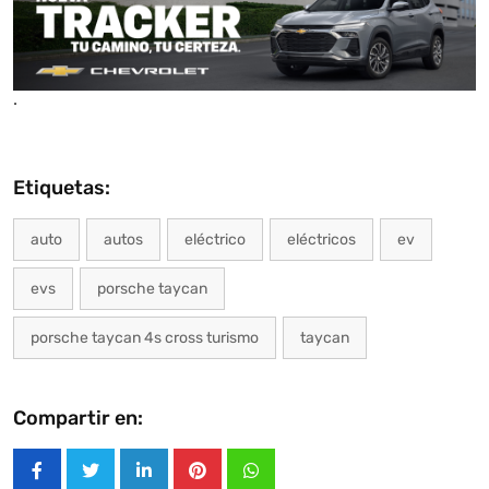
.
Etiquetas:
auto
autos
eléctrico
eléctricos
ev
evs
porsche taycan
porsche taycan 4s cross turismo
taycan
Compartir en:
LinkedIn
Pinterest
Whatsapp