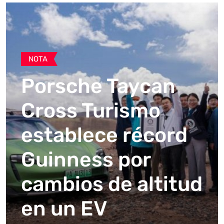
NOTA
Porsche Taycan
Cross Turismo
establece récord
Guinness por
cambios de altitud
en un EV